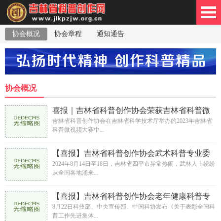
协会概况
协会章程
通知通告
林省科普创作网
协会概况
喜报｜吉林省科普创作协会荣获吉林省科普微
视频大赛优秀组织单位奖
吉林省科普创作协会在吉林省科学技术厅举办的2023年吉林省
科普微视频大赛中...
【喜报】吉林省科普创作协会武术科普专业委
员会代表队在“吉林2024年武术邀请赛”上摘金
2024年8月14日至18日，吉林省四平市异常热闹，武林人士纷纷
从全国各地涌来...
夺银
【喜报】吉林省科普创作协会老年健康科普专
业委员会（拟定）主任委员王戬萌获“全国科普
8月22日科技部、中央宣传部、中国科协发布《关于表彰全国科
普工作先进集体...
工作先进工作者”称号