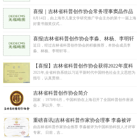
喜报｜吉林省科普创作协会常务理事窦晶作品
成功入选第十一届“上海好童书”奖
8月14日，由上海市儿童文学研究推广学会主办的第十一届上海
好童书颁奖仪式...
喜报|吉林省科普创作协会李淼、林杨、李明轩
等7名会员被中国科学技术协会聘为科普中国专
近日，经过吉林省科普创作协会的积极推荐，本协会成员李
淼、林杨、李明轩等...
家！
【喜报】吉林省科普创作协会获得2022年度科
普工作先进学会等五项荣誉
2021年,全省科协系统以习近平新时代中国特色社会主义思想为
指引，认真贯彻...
吉林省科普创作协会简介
国家 ：1978年6月，中国科协在上海召开了全国科普创作座谈
会， 茅以升、华...
重磅喜讯||吉林省科普作家协会理事 李淼被评
为“中国科协科技人才评审专家”
由吉林省科普作家协会推荐 李淼被评为中国科协科技人才评审
专家。 日前，吉...