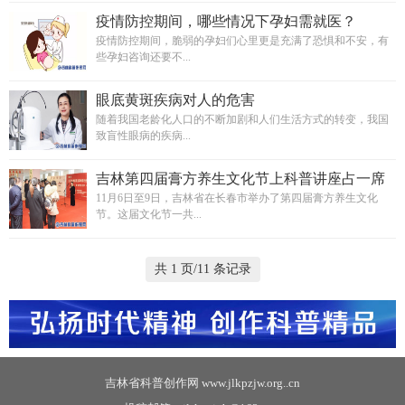
疫情防控期间，哪些情况下孕妇需就医？
疫情防控期间，脆弱的孕妇们心里更是充满了恐惧和不安，有
些孕妇咨询还要不...
眼底黄斑疾病对人的危害
随着我国老龄化人口的不断加剧和人们生活方式的转变，我国
致盲性眼病的疾病...
吉林第四届膏方养生文化节上科普讲座占一席
之地
11月6日至9日，吉林省在长春市举办了第四届膏方养生文化
节。这届文化节一共...
共 1 页/11 条记录
吉林省科普创作网 www.jlkpzjw.org..cn