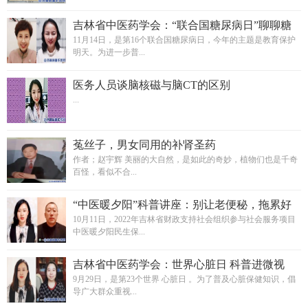
吉林省中医药学会：“联合国糖尿病日”聊聊糖
尿病那些事儿
11月14日，是第16个联合国糖尿病日，今年的主题是教育保护
明天。为进一步普...
医务人员谈脑核磁与脑CT的区别
...
菟丝子，男女同用的补肾圣药
作者；赵宇辉 美丽的大自然，是如此的奇妙，植物们也是千奇
百怪，看似不合...
“中医暖夕阳”科普讲座：别让老便秘，拖累好
身体
10月11日，2022年吉林省财政支持社会组织参与社会服务项目
中医暖夕阳民生保...
吉林省中医药学会：世界心脏日 科普进微视
9月29日，是第23个世界 心脏日 。为了普及心脏保健知识，倡
导广大群众重视...