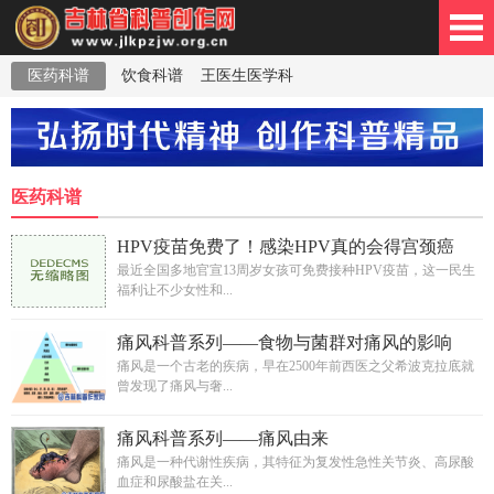
医药科谱
饮食科谱
王医生医学科
林省科普创作网
普
医药科谱
HPV疫苗免费了！感染HPV真的会得宫颈癌
吗？
最近全国多地官宣13周岁女孩可免费接种HPV疫苗，这一民生
福利让不少女性和...
痛风科普系列——食物与菌群对痛风的影响
痛风是一个古老的疾病，早在2500年前西医之父希波克拉底就
曾发现了痛风与奢...
痛风科普系列——痛风由来
痛风是一种代谢性疾病，其特征为复发性急性关节炎、高尿酸
血症和尿酸盐在关...