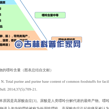
见食物的嘌呤含量（图表总结自文献）
otal purine and purine base content of common foodstuffs for facili
 Bull. 2014;37(5):709-21.
因是高尿酸血症[3]。尿酸是人类嘌呤分解代谢的最终产物。嘌
物进入体内的嘌呤被称为外源性嘌呤。高尿酸血症引起的痛风被认