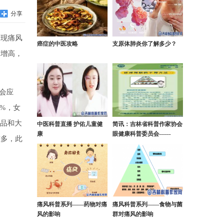
分享
发现痛风
癌症的中医攻略
支原体肺炎你了解多少？
著增高，
会应
%，女
产品和大
中医科普直播 护佑儿童健
简讯：吉林省科普作家协会
康
眼健康科普委员会------
较多，此
痛风科普系列——药物对痛
痛风科普系列——食物与菌
风的影响
群对痛风的影响