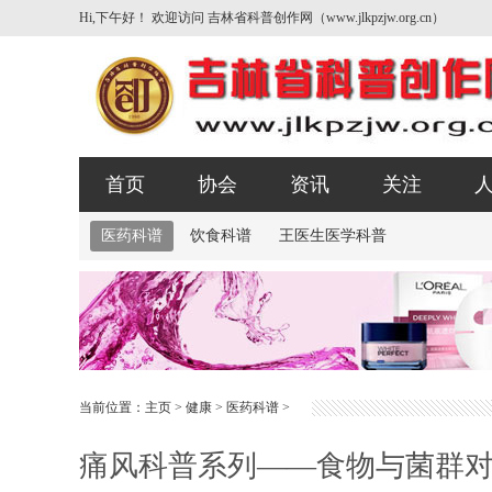
Hi,下午好！ 欢迎访问 吉林省科普创作网（www.jlkpzjw.org.cn）
首页
协会
资讯
关注
医药科谱
饮食科谱
王医生医学科普
当前位置：
主页
>
健康
>
医药科谱
>
痛风科普系列——食物与菌群