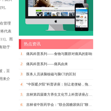
9]。
在管理
它将代表
1]。而
热点资讯
有助于
1.
痛风科普系列——食物与菌群对痛风的影响
2.
痛风科普系列——痛风由来
坡，豆
3.
医务人员谈脑核磁与脑CT的区别
用来介
4.
“中医暖夕阳”科普讲座：别让老便秘，拖累好身体
5.
吉林第四届膏方养生文化节上科普讲座占一席之地
6.
吉林省中医药学会：“联合国糖尿病日”聊聊糖尿病那些事儿