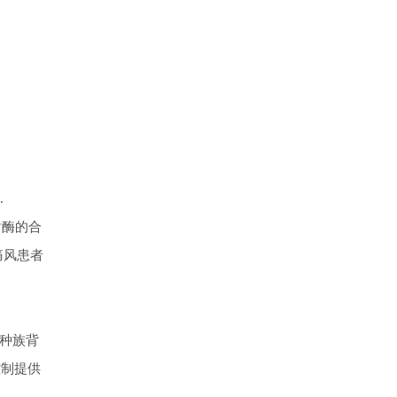
.
谢酶的合
痛风患者
种族背
控制提供