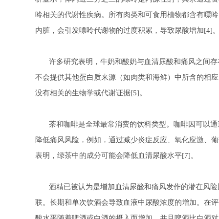
呤相关的代谢性疾病。所有肉类和可食用植物都含有嘌呤
内脏，会引发嘌呤代谢物的过度积累，导致尿酸增加[4]
许多研究表明，牛奶和酸奶与血清尿酸和痛风之间存在
不会提供其他蛋白质来源（如肉类和海鲜）中所含的相应
没有相关的生物学或代谢证据[5]。
茶和咖啡是全球最常消费的饮料类型。咖啡因可以通过
降低痛风风险，例如，通过减少炎症反应、氧化应激、葡
表明，绿茶中的成分可能会降低血清尿酸水平[7]。
酒精已被认为是增加血清尿酸和痛风发作的潜在风险因
联。长期和单次饮酒会导致血液中尿酸浓度的增加。在评
酸水平随着啤酒或白酒的摄入而增加。并且啤酒比白酒对