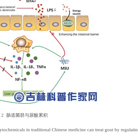
 2 肠道菌群与尿酸累积
emicals in traditional Chinese medicine can treat gout by regulati