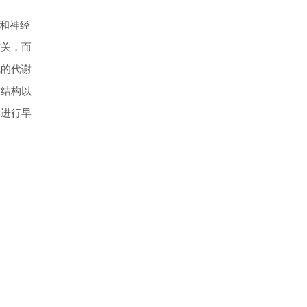
和神经
有关，而
风的代谢
群结构以
者进行早