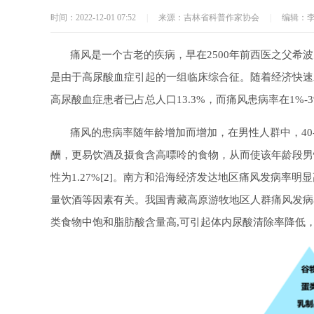
时间：2022-12-01 07:52
|
来源：吉林省科普作家协会
|
编辑：
痛风是一个古老的疾病，早在2500年前西医之父希波
是由于高尿酸血症引起的一组临床综合征。随着经济快速
高尿酸血症患者已占总人口13.3%，而痛风患病率在1%-3
痛风的患病率随年龄增加而增加，在男性人群中，40-4
酬，更易饮酒及摄食含高嘌呤的食物，从而使该年龄段男性
性为1.27%[2]。南方和沿海经济发达地区痛风发病
量饮酒等因素有关。我国青藏高原游牧地区人群痛风发病
类食物中饱和脂肪酸含量高,可引起体内尿酸清除率降低