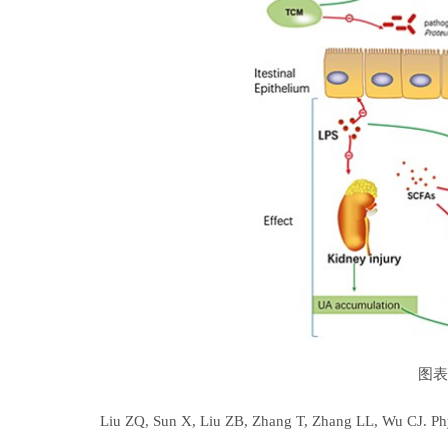
图表
Liu ZQ, Sun X, Liu ZB, Zhang T, Zhang LL, Wu CJ. Phytoch