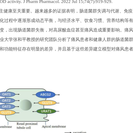
 XOD activity. J Pharm Pharmacol. 2022 Jul 15;74(7):919-929.
健康至关重要。越来越多的证据表明，肠道菌群失调与代谢、免疫
化过程中逐渐形成动态平衡，与经济水平、饮食习惯、营养结构等
变，出现肠道菌群失衡，对高尿酸血症甚至痛风造成重要影响。痛
业大学张和平教授的研究团队分析了痛风患者和健康人群的肠道菌
和功能特征存在明显的差异，并且基于这些差异建立模型对痛风患