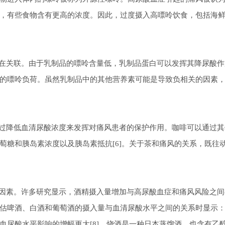
，有些食物含有更高的浓度。因此，过度摄入高嘌呤饮食，包括海
。
关联。由于乳制品的嘌呤含量低，乳制品蛋白可以发挥其降尿酸作
的嘌呤负荷。虽然乳制品中的其他营养素可能是导致负相关的因素
降低血清尿酸浓度来发挥对痛风患者的保护作用。咖啡可以通过其
萄糖和胰岛素浓度以及胰岛素抵抗[6]。关于茶和痛风的关系，既往
素。许多研究显示，酒精摄入量增加与高尿酸血症和痛风风险之间
估啤酒、白酒和葡萄酒的摄入量与血清尿酸水平之间的关系时显示
血尿酸水平影响的增幅更大[8]。烧酒是一种日本蒸馏酒，也含有乙