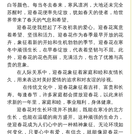
白等颜色。每当冬去春来，寒风凛冽，大地还未完全
苏醒时，迎春花便率先绽放，犹如春天的使者，给世
界带来了春天的气息和希望。
迎春花使我想起了不改初衷的爱心。迎春花寓意
着希望、坚强和活力。迎春花作为春季最早开放的花
卉，象征着新的开始和生机勃勃的季节。迎春花在寒
冬中顽强生长，在早春绽放，代表着坚韧与不屈。此
外，迎春花的花色亮丽，充满活力，包含了优雅与高
贵的意象。
在人际关系中，迎春花象征着家庭和睦和友情长
久，用来表达对美好爱情的追求和对友谊的珍视。
在传统文化中，迎春花象征着吉祥、富贵和长
寿。每逢春节，许多家庭都会摆放迎春花，以此来祈
求新的一年里，家庭和睦，事业顺利，身体健康。
迎春花对生长环境并不挑剔，既能在寒冷的北方
生长，也能在温暖的南方盛开。这种顽强的生命力，
使迎春花成为人们心中的一种精神象征。无论环境如
何变化，只要心中有爱，有信念，就能像迎春花一