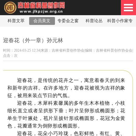
科普文萃
会员美文
专委会之窗
科普论丛
科普小作家专
林省科普创作网
栏
迎春花（外一章）孙元林
时间：2024-03-25 12:34|来源：吉林省科普创作协会
|
编辑：吉林省科普创作协会会
|
点击：
次
迎春花，是传统的花卉之一，寓意着春天的到来
和新年的吉祥。在许多地方，迎春花被视为吉祥的象
征，被用来装点节日的气氛。
迎春花，木犀科素馨属的多年生木本植物，小枝
细长直立或者呈拱形下垂；叶片呈卵形或椭圆形；花
单生于叶腋处，苞片呈披针形或椭圆形，花冠为金黄
色，花瓣通常为倒卵形或椭圆形。
迎春花，花朵小巧玲珑，色彩鲜艳，有红、黄、