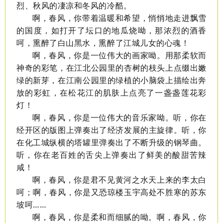
烈、秋风的凄凉和冬风的冷酷。
啊，春风，你带着温暖和希望，悄悄地走进飘雪
的国度，如打开了坛口的地瓜烧呦，那浓烈的酒香
呵，熏醉了白山黑水，熏醉了江城儿女的心魂！
啊，春风，你是一位伟大的画家呦。用那柔软而
神奇的彩笔，在江北公园里的杏树的枝头上点缀出嫩
绿的新芽，在江南公园里的绿植的小脑袋上描绘出奔
放的彩虹，在松花江的肌肤上点亮了一盏盏莲花彩
灯！
啊，春风，你是一位伟大的音乐家呦。听，你在
经开区的版图上弹奏出了经济发展的主旋律。听，你
在化工城纵横的塔罐里弹奏出了不断升级的钢琴曲。
听，你在老百姓的舌尖上弹奏出了鲜美的酸甜苦辣
咸！
啊，春风，你是君不见黄河之水天上来的李太白
呵；啊，春风，你是又恐琼楼玉宇高处不胜寒的苏东
坡呵……
啊，春风，你是柔和而细腻的呦。啊，春风，你