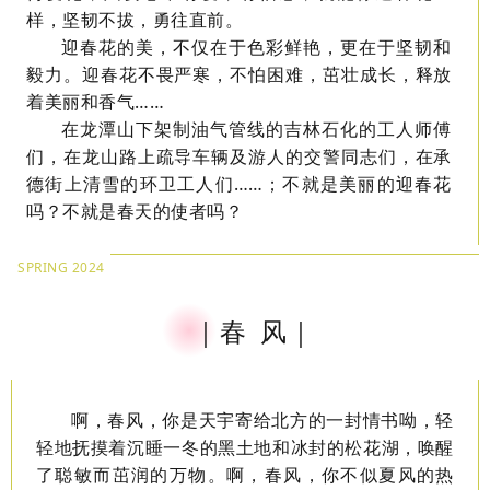
样，坚韧不拔，勇往直前。
迎春花的美，不仅在于色彩鲜艳，更在于坚韧和
毅力。迎春花不畏严寒，不怕困难，茁壮成长，释放
着美丽和香气……
在龙潭山下架制油气管线的吉林石化的工人师傅
们，在龙山路上疏导车辆及游人的交警同志们，在承
德街上清雪的环卫工人们……；不就是美丽的迎春花
吗？不就是春天的使者吗？
SPRING 2024
｜春 风｜
啊，春风，你是天宇寄给北方的一封情书呦，轻
轻地抚摸着沉睡一冬的黑土地和冰封的松花湖，唤醒
了聪敏而茁润的万物。啊，春风，你不似夏风的热