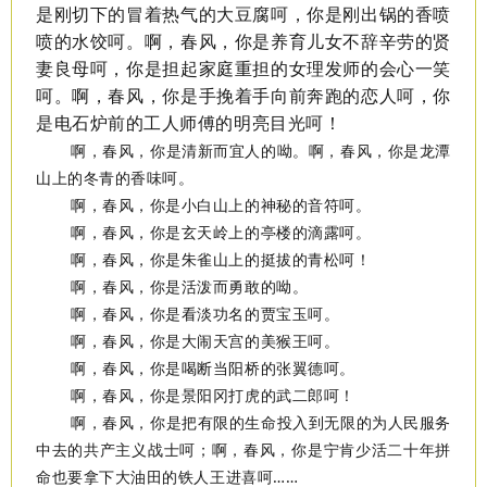
是刚切下的冒着热气的大豆腐呵，你是刚出锅的香喷
喷的水饺呵。啊，春风，你是养育儿女不辞辛劳的贤
妻良母呵，你是担起家庭重担的女理发师的会心一笑
呵。啊，春风，你是手挽着手向前奔跑的恋人呵，你
是电石炉前的工人师傅的明亮目光呵！
啊，春风，你是清新而宜人的呦。啊，春风，你是龙潭
山上的冬青的香味呵。
啊，春风，你是小白山上的神秘的音符呵。
啊，春风，你是玄天岭上的亭楼的滴露呵。
啊，春风，你是朱雀山上的挺拔的青松呵！
啊，春风，你是活泼而勇敢的呦。
啊，春风，你是看淡功名的贾宝玉呵。
啊，春风，你是大闹天宫的美猴王呵。
啊，春风，你是喝断当阳桥的张翼德呵。
啊，春风，你是景阳冈打虎的武二郎呵！
啊，春风，你是把有限的生命投入到无限的为人民服务
中去的共产主义战士呵；啊，春风，你是宁肯少活二十年拼
命也要拿下大油田的铁人王进喜呵……