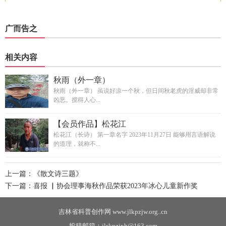
广而告之
相关内容
秋雨（外一章）
秋雨（外一章） 虽说好凉一个秋，但日间秋老虎的淫威却非常
凶恶。搅得人心...
【会员作品】松花江
松花江（长诗） 第一章名字 2023年11月27日 能够用言语解说
的道理，就称不...
上一篇：
《散文诗三题》
下一篇：
喜报 ▏协会理事海秋作品荣获2023年冰心儿童新作奖
吉林省科普创作网 www.jlkpzjw.org..cn
投稿邮箱：jlskpzjxh@163.com