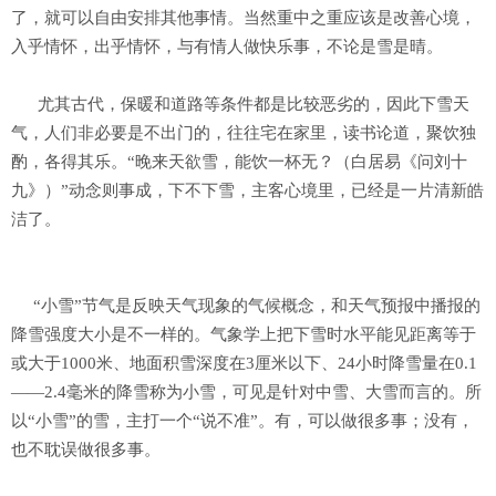
了，就可以自由安排其他事情。当然重中之重应该是改善心境，
入乎情怀，出乎情怀，与有情人做快乐事，不论是雪是晴。
尤其古代，保暖和道路等条件都是比较恶劣的，因此下雪天
气，人们非必要是不出门的，往往宅在家里，读书论道，聚饮独
酌，各得其乐。“晚来天欲雪，能饮一杯无？（白居易《问刘十
九》）”动念则事成，下不下雪，主客心境里，已经是一片清新皓
洁了。
“小雪”节气是反映天气现象的气候概念，和天气预报中播报的
降雪强度大小是不一样的。气象学上把下雪时水平能见距离等于
或大于1000米、地面积雪深度在3厘米以下、24小时降雪量在0.1
——2.4毫米的降雪称为小雪，可见是针对中雪、大雪而言的。所
以“小雪”的雪，主打一个“说不准”。有，可以做很多事；没有，
也不耽误做很多事。