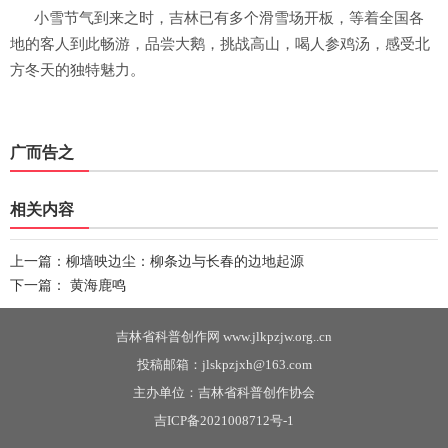
小雪节气到来之时，吉林已有多个滑雪场开板，等着全国各
地的客人到此畅游，品尝大鹅，挑战高山，喝人参鸡汤，感受北
方冬天的独特魅力。
广而告之
相关内容
上一篇：
柳墙映边尘：柳条边与长春的边地起源
下一篇：
黄海鹿鸣
吉林省科普创作网 www.jlkpzjw.org..cn
投稿邮箱：jlskpzjxh@163.com
主办单位：吉林省科普创作协会
吉ICP备2021008712号-1