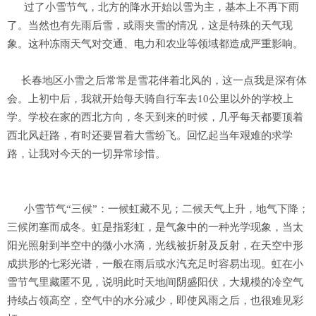
过了小雪节气，北方的降水开始以雪为主，基本上不再下雨
了。当然也有先雨后雪，或雨夹雪的情况，这是特殊的天气现
象。这种冻雨天气对交通、电力和农业等领域都造成严重影响。
长春地区小雪之后常常是雪花伴着北风的，这一点我是深有体
会。上初中后，我就开始每天骑自行车去10公里以外的学校上
学。学校在家的西北方向，冬天到来的时候，几乎每天都要顶着
西北风赶路，有时还要冒着大雪纷飞。回忆起当年艰难的求学
路，让我对今天的一切异常珍惜。
小雪节气“三候”：一候虹藏不见；二候天气上升，地气下降；
三候闭塞而成冬。虹是指彩虹，是气象中的一种光学现象，当太
阳光照射到半空中的微小水滴，光线被折射及反射，在天空中形
成拱形的七彩光谱，一般在雨后或水汽充足时容易出现。虹在小
雪节气里藏匿不见，说明此时天地间阴盛阳伏，大规模的冷空气
持续占领高空，空气中的水分减少，即使风雨之后，也很难见彩