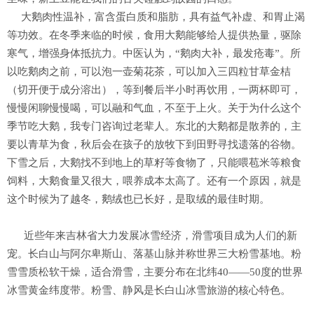
大鹅肉性温补，富含蛋白质和脂肪，具有益气补虚、和胃止渴
等功效。在冬季来临的时候，食用大鹅能够给人提供热量，驱除
寒气，增强身体抵抗力。中医认为，“鹅肉大补，最发疮毒”。所
以吃鹅肉之前，可以泡一壶菊花茶，可以加入三四粒甘草金桔
（切开便于成分溶出），等到餐后半小时再饮用，一两杯即可，
慢慢闲聊慢慢喝，可以融和气血，不至于上火。关于为什么这个
季节吃大鹅，我专门咨询过老辈人。东北的大鹅都是散养的，主
要以青草为食，秋后会在孩子的放牧下到田野寻找遗落的谷物。
下雪之后，大鹅找不到地上的草籽等食物了，只能喂苞米等粮食
饲料，大鹅食量又很大，喂养成本太高了。还有一个原因，就是
这个时候为了越冬，鹅绒也已长好，是取绒的最佳时期。
近些年来吉林省大力发展冰雪经济，滑雪项目成为人们的新
宠。长白山与阿尔卑斯山、落基山脉并称世界三大粉雪基地。粉
雪雪质松软干燥，适合滑雪，主要分布在北纬40——50度的世界
冰雪黄金纬度带。粉雪、静风是长白山冰雪旅游的核心特色。