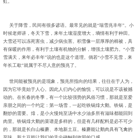
虹。
关于降雪，民间有很多谚语。最常见的就是“瑞雪兆丰年”。小
时候老师讲，冬天下雪，来年土壤湿度增大，墒情有利于种田。
大雪还可以冻死害虫，减少病虫害。积雪像一层厚厚的棉被，具
有保暖的作用，有利于土壤有机物的分解，增强土壤肥力。“小雪
雪满天，来年必丰年”说的也是这个道理。倘若“小雪不见雪，来
年长工歇”就属于不尽人意的预兆了。
世间能被预兆的是现象，预兆所指向的结果，往往在于人为，
因为它毕竟始于人心。因此人们内心的愉悦，可以说是不该被撼
动的。在长春的冬季，有一个比较强势的风俗习惯，那就是至爱
亲朋之间的一个约定：第一场雪，一起吃铁锅㸆大鹅。铁锅，是
翻炒的需要。㸆，是小火慢炖至汤中水少油多所有滋味都能回到
肉里。铁锅㸆大鹅的菜谱是多样的，但是有几样配料是必不可少
的，那就是长白山榛蘑、本地新土豆。榛蘑能让鹅肉具有飞禽的
至味，新土豆能让我们的舌尖碰触到故园的口感。