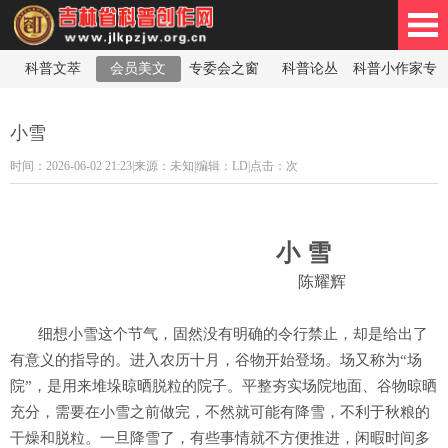
科普文萃
会员美文
专委会之窗
科普论丛
科普小作家专
林省科普创作网
栏
小雪
时间：2026-06-02 21:23|来源：未知
|
编辑：LD
|点击：
次
小 雪
陈耀辉
细想小雪这个节气，固然没有明确的令行禁止，却是给出了
有意义的指导的。进入农历十月，谷物开始登场。场又称为“场
院”，是用来堆垛晾晒脱粒的院子。平整夯实场院地面、谷物晾晒
充分，需要在小雪之前做完，不然就可能有降雪，不利于秋粮的
干燥和脱粒。一旦降雪了，有些事情就不方便推进，闲暇时间多