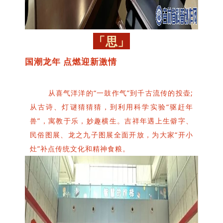
「思」
国潮龙年 点燃迎新激情
从喜气洋洋的“一鼓作气”到千古流传的投壶;
从古诗、灯谜猜猜猜，到利用科学实验“驱赶年
兽”，寓教于乐，妙趣横生。吉祥年遇上生僻字、
民俗图展、龙之九子图展全面开放，为大家“开小
灶”补点传统文化和精神食粮。