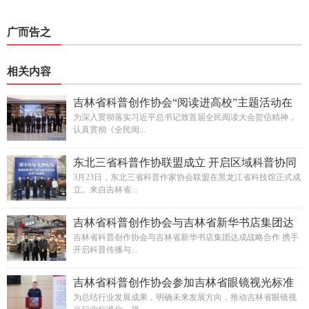
广而告之
相关内容
吉林省科普创作协会“阅读进高校”主题活动在
长春电子科技学院成功举办
为深入贯彻落实习近平总书记致首届全民阅读大会贺信精神，
认真贯彻《全民阅...
东北三省科普作协联盟成立 开启区域科普协同
发展新篇章
3月23日，东北三省科普作家协会联盟在黑龙江省科技馆正式成
立。来自吉林省...
吉林省科普创作协会与吉林省新华书店集团达
成战略合作
吉林省科普创作协会与吉林省新华书店集团达成战略合作 携手
开启科普传播与...
吉林省科普创作协会参加吉林省眼镜视光标准
化技术委员会年会
为总结行业发展成果，明确未来发展方向，推动吉林省眼镜视