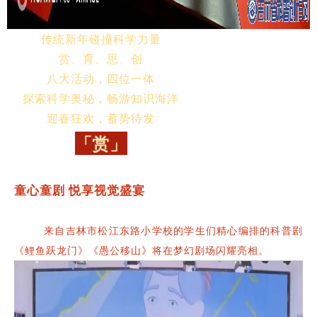
传统新年碰撞科学力量
赏、育、思、创
八大活动，四位一体
探索科学奥秘，畅游知识海洋
迎春狂欢，蓄势待发
「赏」
童心童剧 悦享视觉盛宴
来自吉林市松江东路小学校的学生们精心编排的科普剧
《鲤鱼跃龙门》《愚公移山》将在梦幻剧场闪耀亮相。