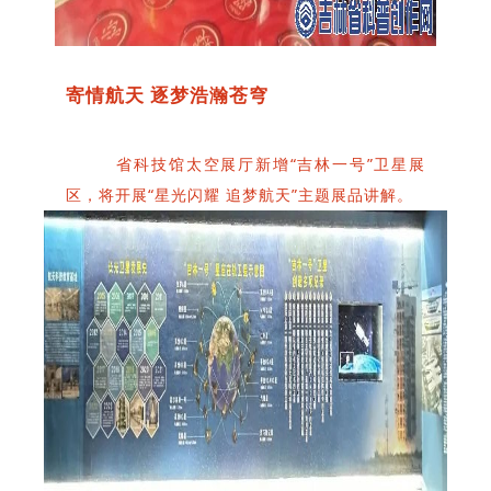
寄情航天 逐梦浩瀚苍穹
省科技馆太空展厅新增“吉林一号”卫星展
区，将开展“星光闪耀 追梦航天”主题展品讲解。